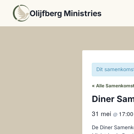
Doorgaan
Olijfberg Ministries
naar
inhoud
Dit samenkomst 
« Alle Samenkoms
Diner Sa
31 mei
17:0
@
De Diner Samenko