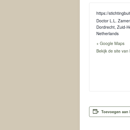
https://stichtingbu
Doctor L.L. Zame
Dordrecht
,
Zuid-H
Netherlands
+ Google Maps
Bekijk de site van
Toevoegen aan 