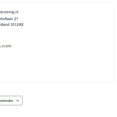
itenzinnig.nl
nhoflaan 27
olland
3312AX
 Locatie
kalender