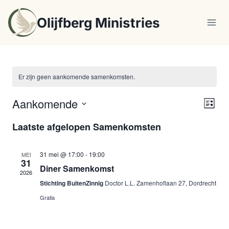
Doorgaan
Olijfberg Ministries
naar
inhoud
Er zijn geen aankomende samenkomsten.
Aankomende
Sa
Wee
Lijst
Selecteer
we
navi
Laatste afgelopen Samenkomsten
een
nav
datum.
31 mei @ 17:00
-
19:00
MEI
31
Diner Samenkomst
2026
Stichting BuitenZinnig
Doctor L.L. Zamenhoflaan 27, Dordrecht
Gratis