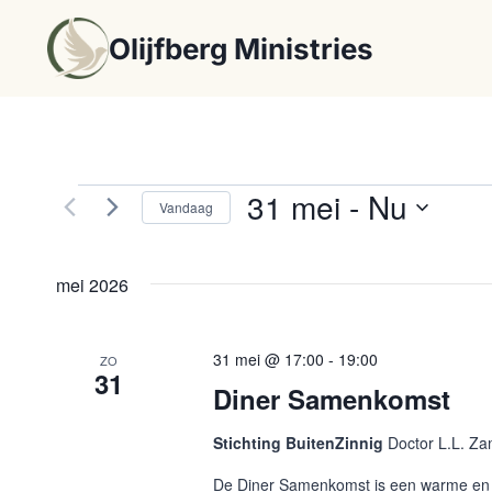
Doorgaan
Olijfberg Ministries
naar
inhoud
31 mei
 - 
Nu
Samenkomsten
Vandaag
Selecteer
een
mei 2026
datum.
31 mei @ 17:00
-
19:00
ZO
31
Diner Samenkomst
Stichting BuitenZinnig
Doctor L.L. Za
De Diner Samenkomst is een warme en l