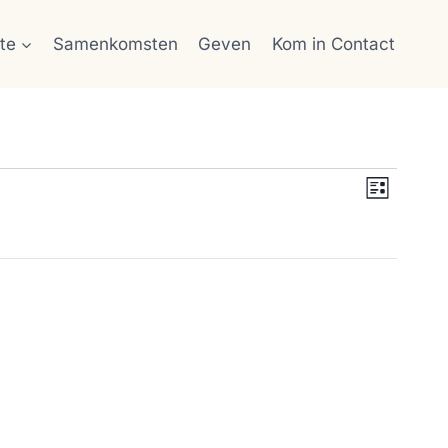
te
Samenkomsten
Geven
Kom in Contact
Same
Weerg
Lijst
weerg
naviga
naviga